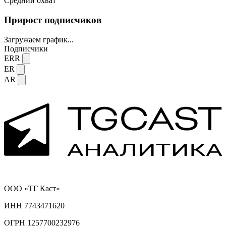
Средний охват
Прирост подписчиков
Загружаем график...
Подписчики
ERR
ER
AR
ООО «ТГ Каст»
ИНН 7743471620
ОГРН 1257700232976