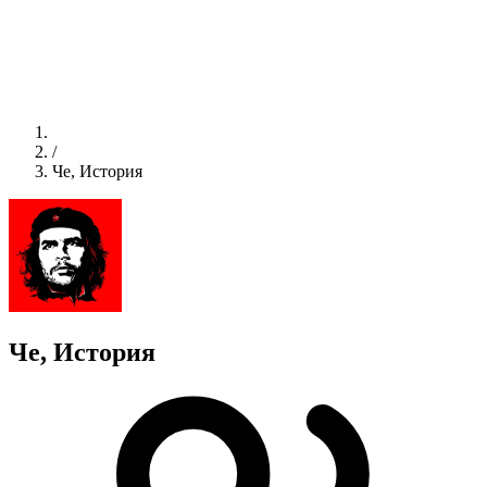
/
Че, История
Че, История