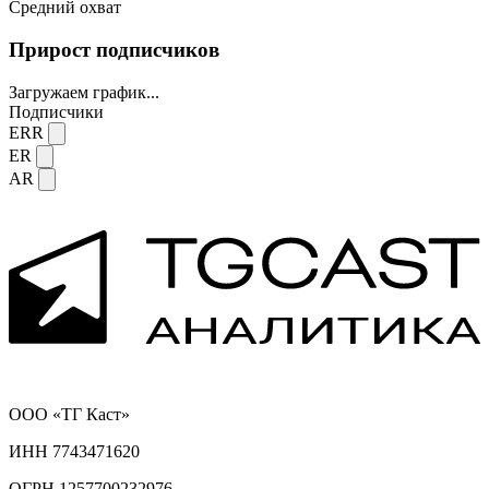
Средний охват
Прирост подписчиков
Загружаем график...
Подписчики
ERR
ER
AR
ООО «ТГ Каст»
ИНН 7743471620
ОГРН 1257700232976