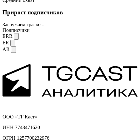
Средний охват
Прирост подписчиков
Загружаем график...
Подписчики
ERR
ER
AR
ООО «ТГ Каст»
ИНН 7743471620
ОГРН 1257700232976