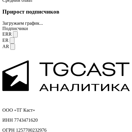
Средний охват
Прирост подписчиков
Загружаем график...
Подписчики
ERR
ER
AR
ООО «ТГ Каст»
ИНН 7743471620
ОГРН 1257700232976