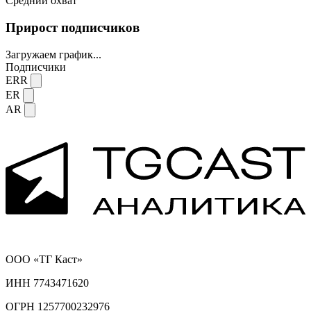
Средний охват
Прирост подписчиков
Загружаем график...
Подписчики
ERR
ER
AR
ООО «ТГ Каст»
ИНН 7743471620
ОГРН 1257700232976