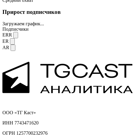
Средний охват
Прирост подписчиков
Загружаем график...
Подписчики
ERR
ER
AR
ООО «ТГ Каст»
ИНН 7743471620
ОГРН 1257700232976