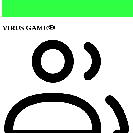
VIRUS GAME🦠