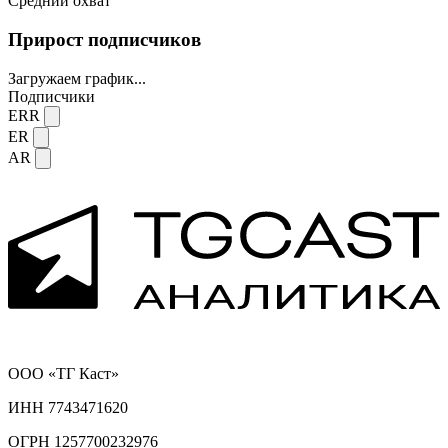
Средний охват
Прирост подписчиков
Загружаем график...
Подписчики
ERR
ER
AR
ООО «ТГ Каст»
ИНН 7743471620
ОГРН 1257700232976