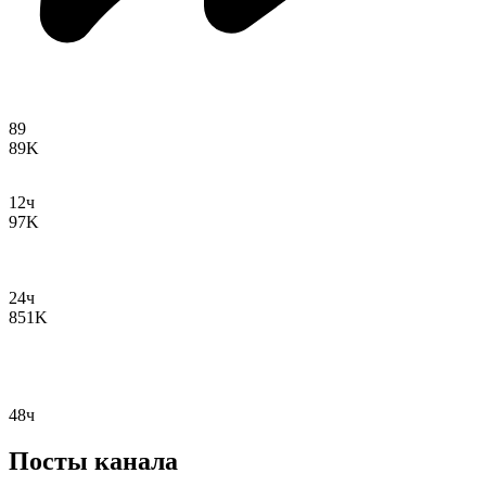
89
89K
12ч
97K
24ч
851K
48ч
Посты канала