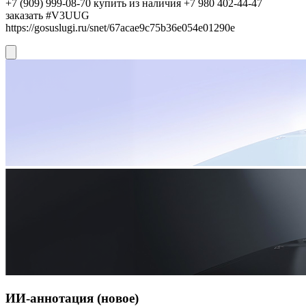
+7 (909) 999-08-70 купить из наличия +7 980 402-44-47
заказать #V3UUG
https://gosuslugi.ru/snet/67acae9c75b36e054e01290e
ИИ-аннотация (новое)