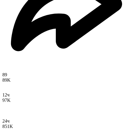
89
89K
12ч
97K
24ч
851K