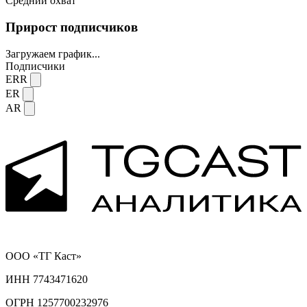
Средний охват
Прирост подписчиков
Загружаем график...
Подписчики
ERR
ER
AR
ООО «ТГ Каст»
ИНН 7743471620
ОГРН 1257700232976