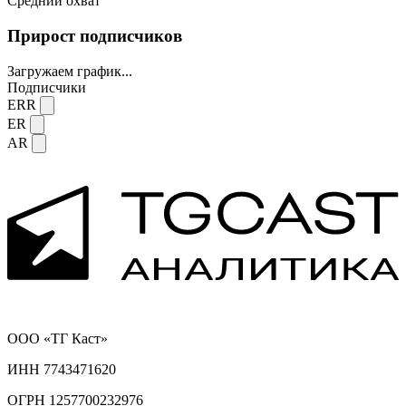
Средний охват
Прирост подписчиков
Загружаем график...
Подписчики
ERR
ER
AR
ООО «ТГ Каст»
ИНН 7743471620
ОГРН 1257700232976