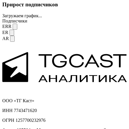
Прирост подписчиков
Загружаем график...
Подписчики
ERR
ER
AR
ООО «ТГ Каст»
ИНН 7743471620
ОГРН 1257700232976