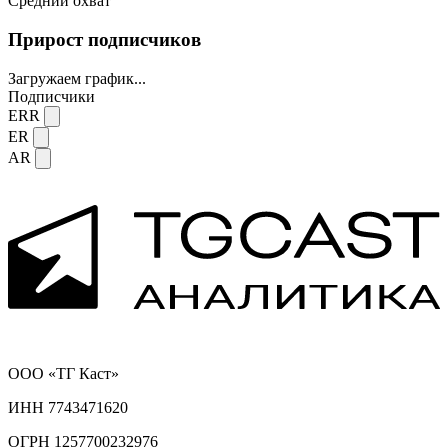
Средний охват
Прирост подписчиков
Загружаем график...
Подписчики
ERR
ER
AR
ООО «ТГ Каст»
ИНН 7743471620
ОГРН 1257700232976