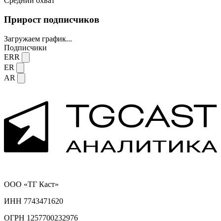
Средний охват
Прирост подписчиков
Загружаем график...
Подписчики
ERR
ER
AR
ООО «ТГ Каст»
ИНН 7743471620
ОГРН 1257700232976