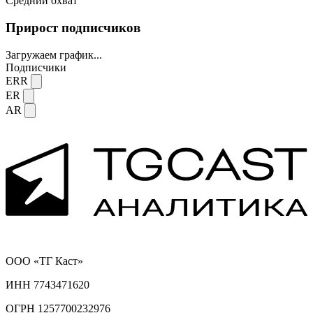
Средний охват
Прирост подписчиков
Загружаем график...
Подписчики
ERR
ER
AR
ООО «ТГ Каст»
ИНН 7743471620
ОГРН 1257700232976