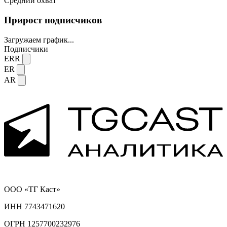
Средний охват
Прирост подписчиков
Загружаем график...
Подписчики
ERR
ER
AR
ООО «ТГ Каст»
ИНН 7743471620
ОГРН 1257700232976