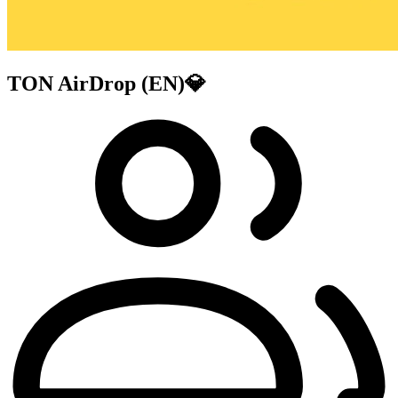
TON AirDrop (EN)💎