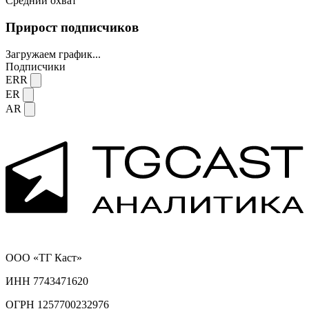
Средний охват
Прирост подписчиков
Загружаем график...
Подписчики
ERR
ER
AR
ООО «ТГ Каст»
ИНН 7743471620
ОГРН 1257700232976