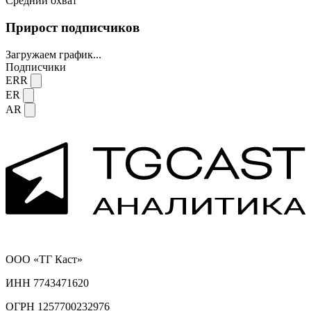
Средний охват
Прирост подписчиков
Загружаем график...
Подписчики
ERR
ER
AR
ООО «ТГ Каст»
ИНН 7743471620
ОГРН 1257700232976