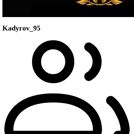
Kadyrov_95