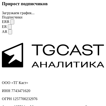
Прирост подписчиков
Загружаем график...
Подписчики
ERR
ER
AR
ООО «ТГ Каст»
ИНН 7743471620
ОГРН 1257700232976