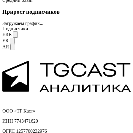
Средний охват
Прирост подписчиков
Загружаем график...
Подписчики
ERR
ER
AR
ООО «ТГ Каст»
ИНН 7743471620
ОГРН 1257700232976