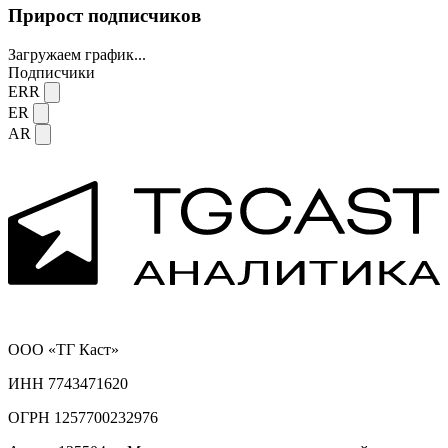
Прирост подписчиков
Загружаем график...
Подписчики
ERR
ER
AR
ООО «ТГ Каст»
ИНН 7743471620
ОГРН 1257700232976