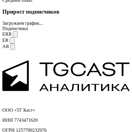
Средний охват
Прирост подписчиков
Загружаем график...
Подписчики
ERR
ER
AR
ООО «ТГ Каст»
ИНН 7743471620
ОГРН 1257700232976