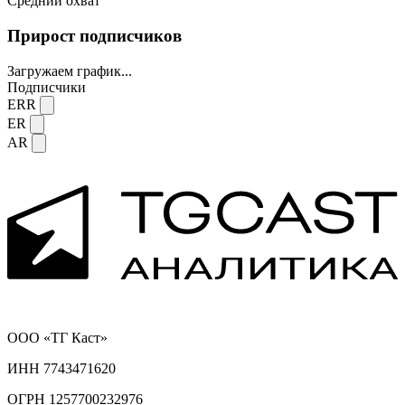
Средний охват
Прирост подписчиков
Загружаем график...
Подписчики
ERR
ER
AR
ООО «ТГ Каст»
ИНН 7743471620
ОГРН 1257700232976