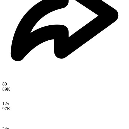
89
89K
12ч
97K
24ч