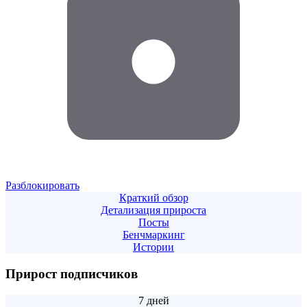
Разблокировать
Краткий обзор
Детализация прироста
Посты
Бенчмаркинг
Истории
Прирост подписчиков
7 дней